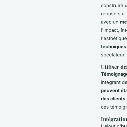
construire 
repose sur 
avec un
mes
l'impact, i
l'esthétique
techniques 
spectateur.
Utiliser d
Témoignage
intégrant d
peuvent éta
des clients
ces témoig
Intégratio
L'ajout d'
hu