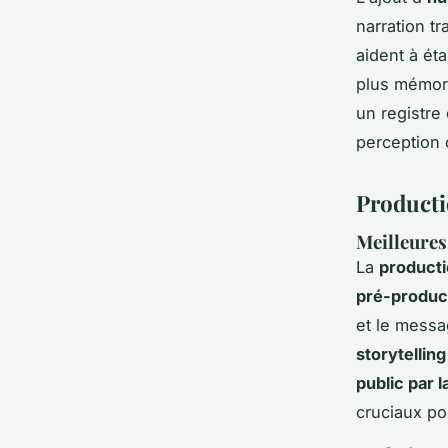
narration t
aident à ét
plus mémora
un registre
perception
Producti
Meilleures
La
producti
pré-produc
et le messag
storytellin
public par l
cruciaux po