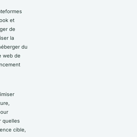
lateformes
book et
ager de
ser la
 héberger du
te web de
rencement
imiser
ture,
pour
r quelles
ence cible,