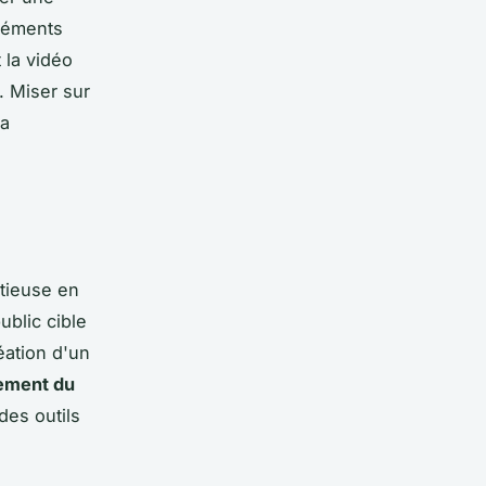
éléments
 la vidéo
. Miser sur
la
tieuse en
public cible
éation d'un
ement du
des outils