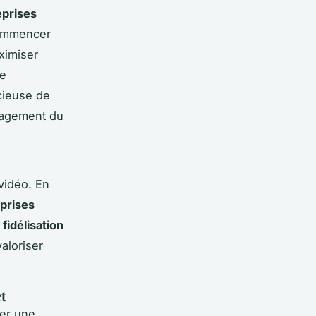
eprises
commencer
ximiser
ue
icieuse de
gagement du
vidéo. En
eprises
a
fidélisation
aloriser
ct
mer une