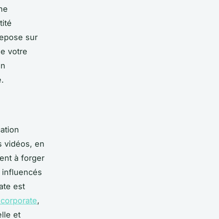
he
tité
repose sur
de votre
on
.
ation
s vidéos, en
ent à forger
 influencés
ate est
 corporate
,
lle et