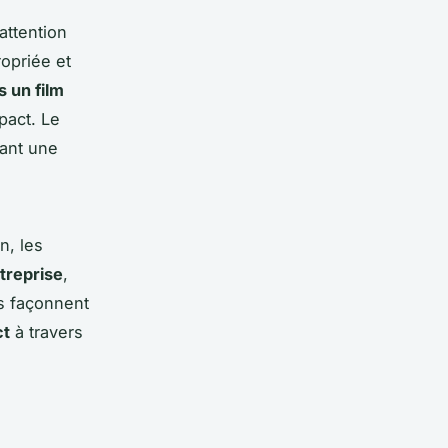
attention
ropriée et
 un film
pact. Le
tant une
n, les
treprise
,
s façonnent
ct
à travers