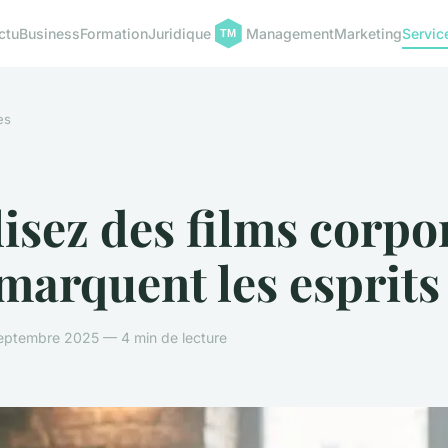
ctu
Business
Formation
Juridique
Management
Marketing
Servic
es
isez des films corpo
marquent les esprits
eptembre 2025 — 4 min de lecture