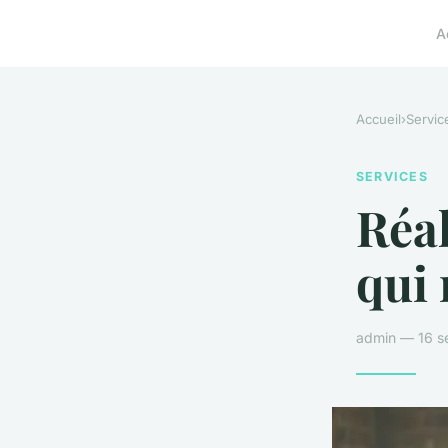
A
Accueil
›
Servic
SERVICES
Réal
qui 
admin — 16 s