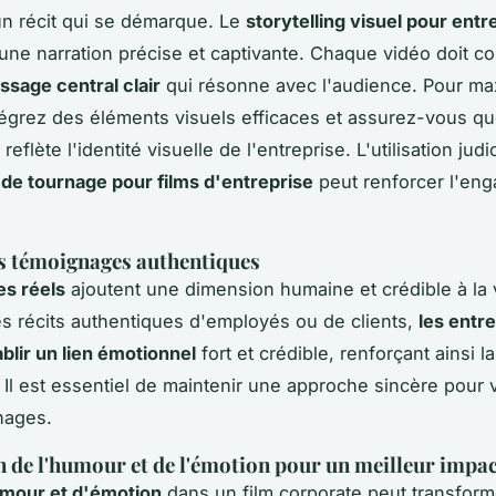
un récit qui se démarque. Le
storytelling visuel pour entr
une narration précise et captivante. Chaque vidéo doit 
sage central clair
qui résonne avec l'audience. Pour ma
ntégrez des éléments visuels efficaces et assurez-vous q
 reflète l'identité visuelle de l'entreprise. L'utilisation jud
de tournage pour films d'entreprise
peut renforcer l'en
es témoignages authentiques
s réels
ajoutent une dimension humaine et crédible à la 
es récits authentiques d'employés ou de clients,
les entr
blir un lien émotionnel
fort et crédible, renforçant ainsi l
. Il est essentiel de maintenir une approche sincère pour v
nages.
n de l'humour et de l'émotion pour un meilleur impa
mour et d'émotion
dans un film corporate peut transfor