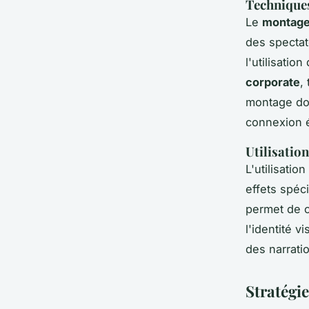
Technique
Le
montage 
des spectat
l'utilisati
corporate
,
montage doi
connexion é
Utilisatio
L'utilisation
effets spéc
permet de 
l'identité v
des narrati
Stratégie