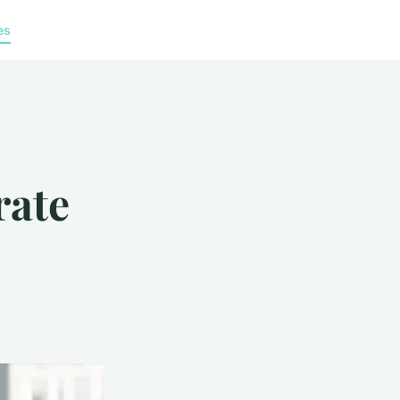
es
rate